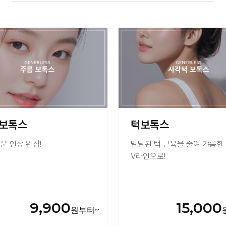
보톡스
턱보톡스
운 인상 완성!
발달된 턱 근육을 줄여 갸름한
V라인으로!
9,900
15,000