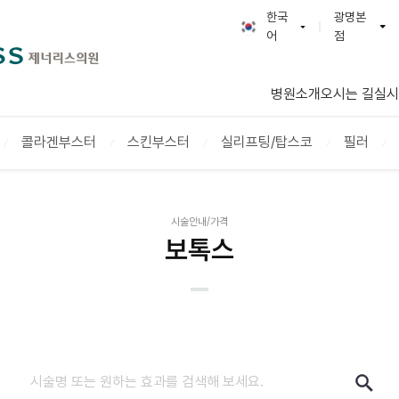
한국
광명본
어
점
한국어
GENERLESS :: 제
English
광명본점
병원소개
오시는 길
실시
천호점
연신내점
콜라겐부스터
스킨부스터
실리프팅/탑스코
필러
부천점
다산점
일산점
시술안내/가격
보톡스