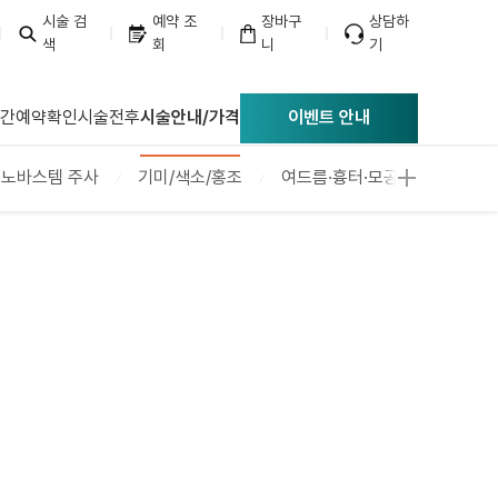
시술 검
예약 조
장바구
상담하
색
회
니
기
너리스의원
간예약확인
시술전후
시술안내/가격
이벤트 안내
노바스템 주사
기미/색소/홍조
여드름·흉터·모공레이저