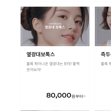
옆광대보톡스
측두
볼록 튀어나온 옆광대는 BYE! 활짝
볼록 
웃어보자!
80,000