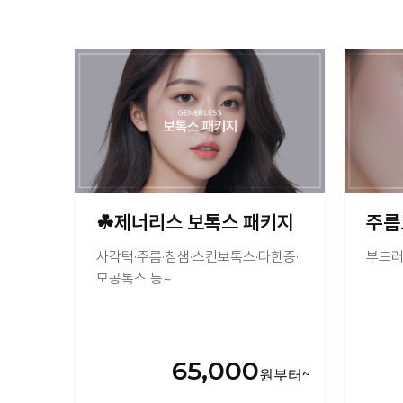
☘제너리스 보톡스 패키지
주름
사각턱·주름·침샘·스킨보톡스·다한증·
부드러
모공톡스 등~
65,000